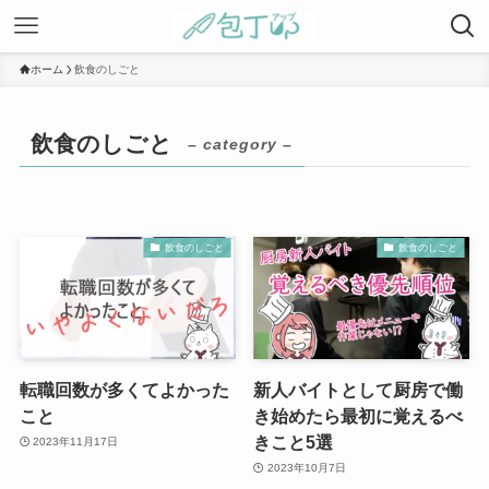
ホーム
飲食のしごと
飲食のしごと
– category –
飲食のしごと
飲食のしごと
転職回数が多くてよかった
新人バイトとして厨房で働
こと
き始めたら最初に覚えるべ
きこと5選
2023年11月17日
2023年10月7日