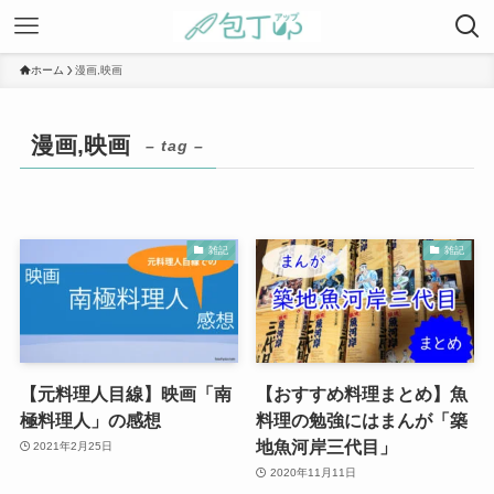
ホーム
漫画,映画
漫画,映画
– tag –
雑記
雑記
【元料理人目線】映画「南
【おすすめ料理まとめ】魚
極料理人」の感想
料理の勉強にはまんが「築
地魚河岸三代目」
2021年2月25日
2020年11月11日