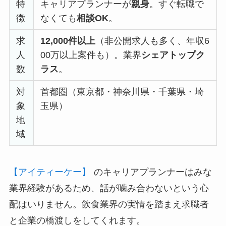
特
キャリアプランナーが
親身
。すぐ転職で
徴
なくても
相談OK
。
求
12,000件以上
（非公開求人も多く、年収6
人
00万以上案件も）。業界
シェアトップク
数
ラス
。
対
首都圏（東京都・神奈川県・千葉県・埼
象
玉県）
地
域
【アイティーケー】
のキャリアプランナーはみな
業界経験があるため、話が噛み合わないという心
配はいりません。飲食業界の実情を踏まえ求職者
と企業の橋渡しをしてくれます。