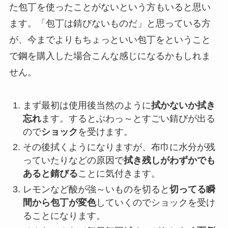
た包丁を使ったことがないという方もいると思い
ます。「包丁は錆びないものだ」と思っている方
が、今までよりもちょっといい包丁をということ
で鋼を購入した場合こんな感じになるかもしれま
せん。
まず最初は使用後当然のように
拭かないか拭き
忘れ
ます。するとぶわっ～とすごい錆びが出る
ので
ショック
を受けます。
その後拭くようになりますが、布巾に水分が残
っていたりなどの原因で
拭き残しがわずかでも
あると錆びる
ことに気付きます。
レモンなど酸が強～いものを切ると
切ってる瞬
間から包丁が変色
していくのでショックを受け
ることになります。