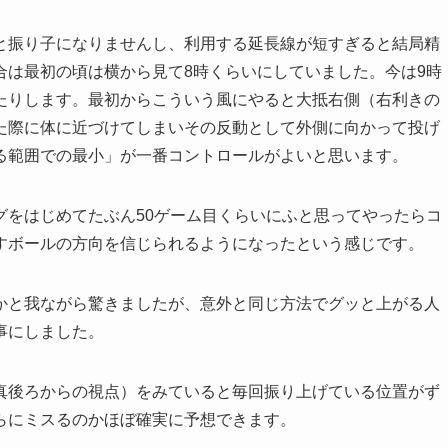
と振り子になりませんし、利用する延長線が短すぎると結局精
合は最初の頃は横から見て8時くらいにしていました。今は9時
たりします。最初からこういう風にやると大抵右側（右利きの
た際に体に近づけてしまいその反動として外側に向かって投げ
る範囲での最小」が一番コントロールがよいと思います。
グをはじめてたぶん50ゲーム目くらいにふと思ってやったらコ
すボールの方向を信じられるようになったという感じです。
かと我ながら驚きましたが、意外と同じ方法でグッと上がる人
事にしました。
真後ろからの視点）をみていると毎回振り上げている位置がず
らにミスるのかほぼ確実に予想できます。