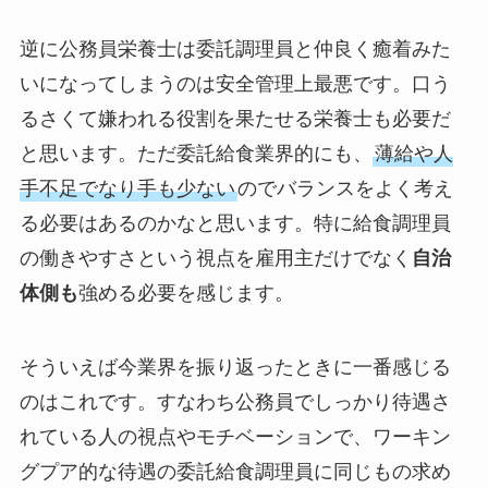
逆に公務員栄養士は委託調理員と仲良く癒着みた
いになってしまうのは安全管理上最悪です。口う
るさくて嫌われる役割を果たせる栄養士も必要だ
と思います。ただ委託給食業界的にも、
薄給や人
手不足でなり手も少ない
のでバランスをよく考え
る必要はあるのかなと思います。特に給食調理員
の働きやすさという視点を雇用主だけでなく
自治
体側も
強める必要を感じます。
そういえば今業界を振り返ったときに一番感じる
のはこれです。すなわち公務員でしっかり待遇さ
れている人の視点やモチベーションで、ワーキン
グプア的な待遇の委託給食調理員に同じもの求め